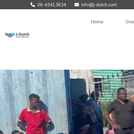
06-43413634
info@j-dutch.com


Home
Ove