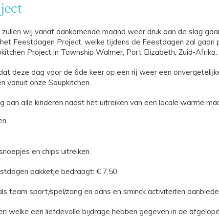
ject
zullen wij vanaf aankomende maand weer druk aan de slag gaan
 het Feestdagen Project, welke tijdens de Feestdagen zal gaan p
kitchen Project in Township Walmer, Port Elizabeth, Zuid-Afrika.
at deze dag voor de 6de keer op een rij weer een onvergeteli
n vanuit onze Soupkitchen.
 aan alle kinderen naast het uitreiken van een locale warme maalt
en
noepjes en chips uitreiken.
stdagen pakketje bedraagt: € 7,50
als team sport/spel/zang en dans en sminck activiteiten aanbiede
 welke een liefdevolle bijdrage hebben gegeven in de afgelope