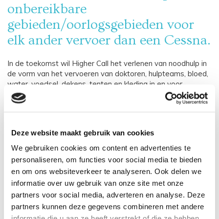
onbereikbare
gebieden/oorlogsgebieden voor
elk ander vervoer dan een Cessna.
In de toekomst wil Higher Call het verlenen van noodhulp in
de vorm van het vervoeren van doktoren, hulpteams, bloed,
water, voedsel, dekens, tenten en kleding in en voor
onbereikbare gebieden/oorlogsgebieden realiseren. Deze
middelen moeten worden vervoerd per vliegtuige (Cessna).
Deze website maakt gebruik van cookies
Doneer ook voor noodhulp per
We gebruiken cookies om content en advertenties te
vliegtuig
personaliseren, om functies voor social media te bieden
en om ons websiteverkeer te analyseren. Ook delen we
J-Dutch sponsort momenteel Higher Call voor de
informatie over uw gebruik van onze site met onze
pilotenopleiding,waar wij zeer dankbaar voor zijn. Echter is
partners voor social media, adverteren en analyse. Deze
er meer sponsoring nodig voor het behalen van de CPL
Licence en/om 2 motorig te kunnen en mogen vliegen per
partners kunnen deze gegevens combineren met andere
Cessna voor de toekomstmissies naar
informatie die u aan ze heeft verstrekt of die ze hebben